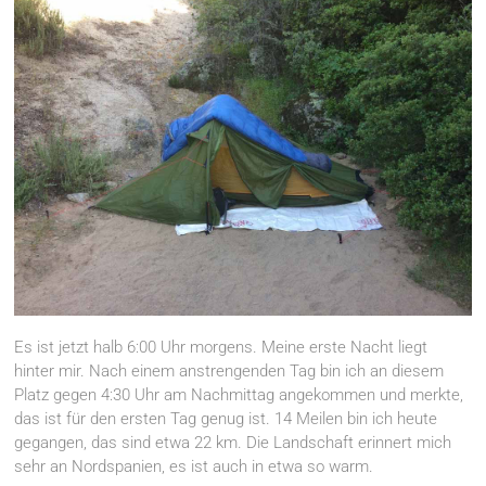
Es ist jetzt halb 6:00 Uhr morgens. Meine erste Nacht liegt
hinter mir. Nach einem anstrengenden Tag bin ich an diesem
Platz gegen 4:30 Uhr am Nachmittag angekommen und merkte,
das ist für den ersten Tag genug ist. 14 Meilen bin ich heute
gegangen, das sind etwa 22 km. Die Landschaft erinnert mich
sehr an Nordspanien, es ist auch in etwa so warm.