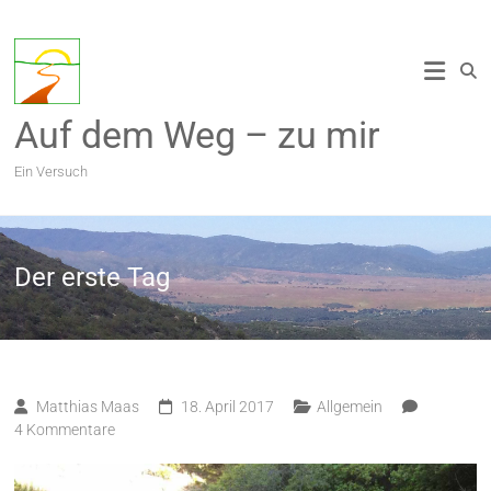
Zum
Inhalt
springen
Auf dem Weg – zu mir
Ein Versuch
Der erste Tag
Matthias Maas
18. April 2017
Allgemein
4 Kommentare