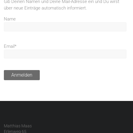
Gib Deinen Namen und Deine Mail-Adresse ein und Du wirst
über neue Einträge automatisch informiert.
Name
Email*
Matthias Maas
Erlenweg 65