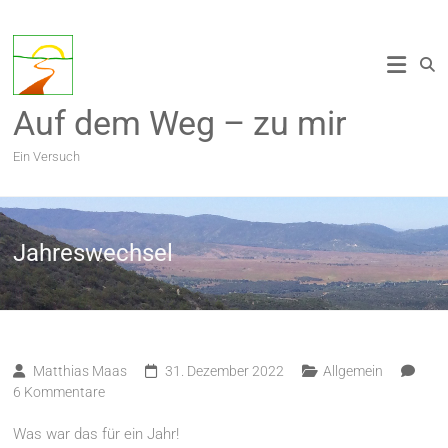
Zum
Inhalt
springen
Auf dem Weg – zu mir
Ein Versuch
Jahreswechsel
Matthias Maas
31. Dezember 2022
Allgemein
6 Kommentare
Was war das für ein Jahr!