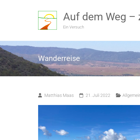
Zum
Inhalt
Auf dem Weg – 
springen
Ein Versuch
Wanderreise
Matthias Maas
21. Juli 2022
Allgemei