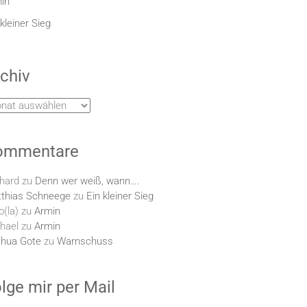
in
 kleiner Sieg
chiv
hiv
ommentare
hard
zu
Denn wer weiß, wann….
thias Schneege
zu
Ein kleiner Sieg
o(la)
zu
Armin
hael
zu
Armin
hua Gote
zu
Warnschuss
lge mir per Mail