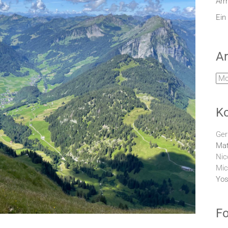
Arm
Ein
Ar
Arc
K
Ger
Mat
Nic
Mic
Yos
Fo