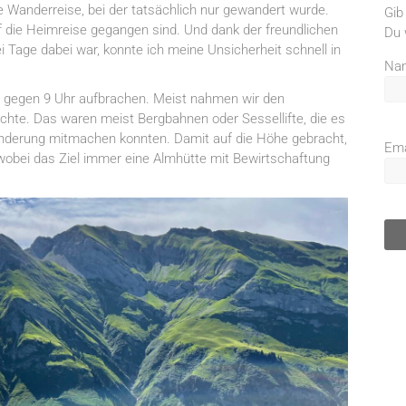
e Wanderreise, bei der tatsächlich nur gewandert wurde.
Gib
f die Heimreise gegangen sind. Und dank der freundlichen
Du 
i Tage dabei war, konnte ich meine Unsicherheit schnell in
Na
el gegen 9 Uhr aufbrachen. Meist nahmen wir den
achte. Das waren meist Bergbahnen oder Sessellifte, die es
anderung mitmachen konnten. Damit auf die Höhe gebracht,
Ema
 wobei das Ziel immer eine Almhütte mit Bewirtschaftung