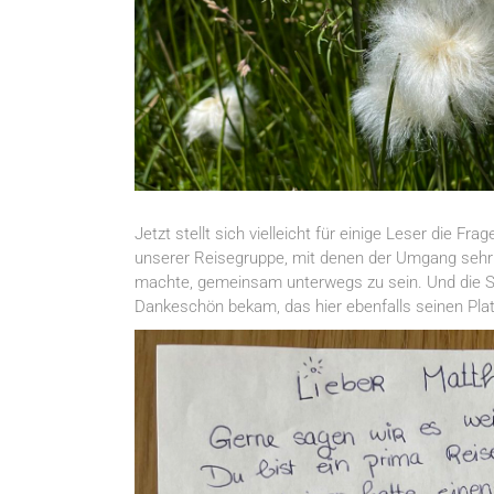
Jetzt stellt sich vielleicht für einige Leser die Fra
unserer Reisegruppe, mit denen der Umgang sehr 
machte, gemeinsam unterwegs zu sein. Und die S
Dankeschön bekam, das hier ebenfalls seinen Plat