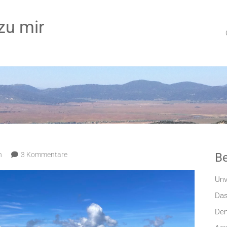
zu mir
n
3 Kommentare
Be
Unv
Das
Den