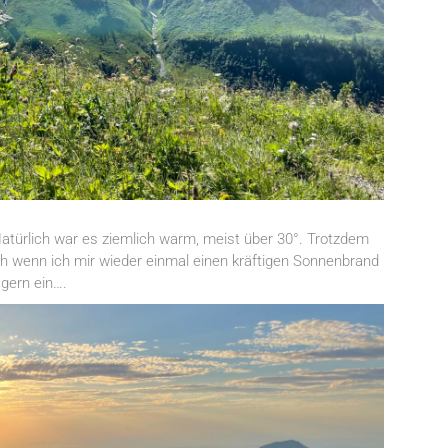
atürlich war es ziemlich warm, meist über 30°. Trotzdem
ch wenn ich mir wieder einmal einen kräftigen Sonnenbrand
gern ein….