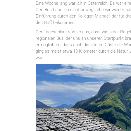
Eine Woche lang war ich in Österreich. Es war ein
Den Bus habe ich nicht bewegt, ehe wir wieder au
Einführung durch den Kollegen Michael, der für dre
den Griff bekommen.
Der Tagesablauf sah so aus, dass wir in der Reg
regionalen Bus, der uns an unseren Startpunkt br
ermöglichten, dass auch die älteren Gäste die W
ging es meist etwa 13 Kilometer durch die Natur,
war.