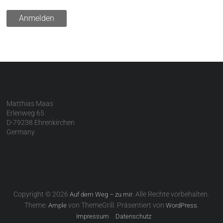
Matthias Maas
Erlenweg 65
D-79238 Ehrenkirchen
Germany
Copyright © 2026
. Alle Rechte vorbehalten.
Auf dem Weg – zu mir
Theme:
von ThemeGrill. Präsentiert von
.
Ample
WordPress
Impressum
Datenschutz