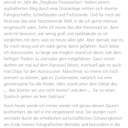
einmal im Jahr die „Steglitzer Festwochen“. Neben einem
asphaltierten Weg durch eine Grünanlage reihten sich diverse
Fahrgeschäfte, Schießbuden und Freßstände. Und für mich als
Kind war das eine faszinierende Welt, in die ich gerne intensiv
eingetaucht wäre. Sehe ich heute das alte Riesenrad an, dann
wird mir bewusst, wie wenig groß und spektakulär es ist,
verglichen mit dem, was es heute alles gibt. Aber damals war es
für mich riesig und ich wäre gerne damit gefahren. Auch liebte
ich Autoscooter, so lange wie möglich stand ich davor, sah dem
heftigen Treiben zu und wäre gern mitgefahren. Ganz sicher
durften wir mal auf dem Karussel fahren, eventuell gab es auch
mal Chips für den Autoscooter. Manchmal, so meine ich mich
erinnern zu können, gab es Zuckerwatte, natürlich nur eine
gemeinsame für alle Kinder. Alles stand unter dem Diktat des
„….das können wir uns nicht leisten“ und dem „….für so einen
Quatsch geben wir kein Geld aus“.
Noch heute werde ich immer wieder mit genau diesen Spuren
konfrontiert, die tief in mir eingebrannt sind. Sie wurden noch
verstärkt durch die erheblichen wirtschaftlichen Schwierigkeiten
am Ende meines fotografischen Betriebs und besonders in der