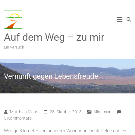
Zum
Inhalt
springen
Auf dem Weg – zu mir
Ein Versuch
Vernunft gegen Lebensfreude
Matthias Maas
28. Oktober 2018
Allgemein
5 Kommentare
Wenige Kilometer von unserem Wohnort in Lichterfelde gab es