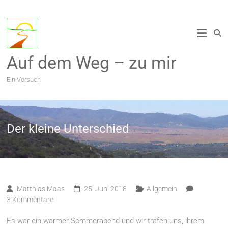
Zum
Inhalt
springen
Auf dem Weg – zu mir
Ein Versuch
Der kleine Unterschied
Matthias Maas
25. Juni 2018
Allgemein
3 Kommentare
Es war ein warmer Sommerabend und wir trafen uns, ihrem