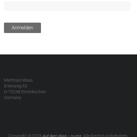
Matthias Maas
Erlenweg 65
D-79238 Ehrenkirchen
Germany
Copyright © 2026
. Alle Rechte vorbehalten.
Auf dem Weg – zu mir