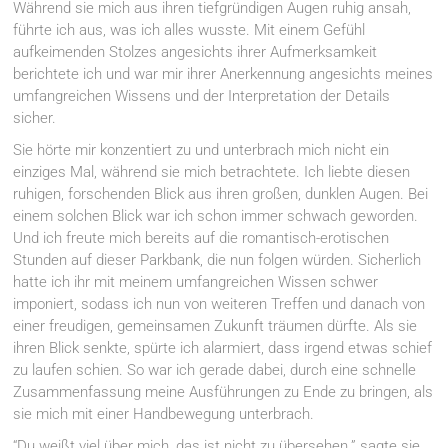
Während sie mich aus ihren tiefgründigen Augen ruhig ansah,
führte ich aus, was ich alles wusste. Mit einem Gefühl
aufkeimenden Stolzes angesichts ihrer Aufmerksamkeit
berichtete ich und war mir ihrer Anerkennung angesichts meines
umfangreichen Wissens und der Interpretation der Details
sicher.
Sie hörte mir konzentiert zu und unterbrach mich nicht ein
einziges Mal, während sie mich betrachtete. Ich liebte diesen
ruhigen, forschenden Blick aus ihren großen, dunklen Augen. Bei
einem solchen Blick war ich schon immer schwach geworden.
Und ich freute mich bereits auf die romantisch-erotischen
Stunden auf dieser Parkbank, die nun folgen würden. Sicherlich
hatte ich ihr mit meinem umfangreichen Wissen schwer
imponiert, sodass ich nun von weiteren Treffen und danach von
einer freudigen, gemeinsamen Zukunft träumen dürfte. Als sie
ihren Blick senkte, spürte ich alarmiert, dass irgend etwas schief
zu laufen schien. So war ich gerade dabei, durch eine schnelle
Zusammenfassung meine Ausführungen zu Ende zu bringen, als
sie mich mit einer Handbewegung unterbrach.
“Du weißt viel über mich, das ist nicht zu übersehen.” sagte sie