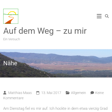
Zum
Inhalt
springen
Auf dem Weg – zu mir
Ein Versuch
Nähe
Matthias Maas
13. Mai 2017
Allgemein
Keine
Kommentare
Am Dienstag fiel es mir auf. Ich hockte in dem etwa vierzig Grad