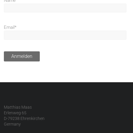
Name
Email*
Matthias Maas
Erlenweg 65
D-79238 Ehrenkirchen
Germany