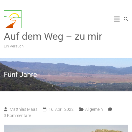
Zum
Inhalt
springen
Auf dem Weg – zu mir
Ein Versuch
Fünf Jahre
Matthias Maas
16. April 2022
Allgemein
3 Kommentare