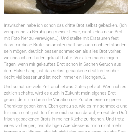
Inzwischen habe ich schon das dritte Brot selbst gebacken. (Ich
verspreche zu Beruhigung meiner Leser, nicht jedes neue Brot
mit Foto hier zu verewigen…). Und stellte mit Erstaunen fest,
dass mir diese Brote, so amateurhaft sie auch noch entstanden
sein mögen, deutlich besser schmecken als alles Brot vorher,
welches ich im Laden gekauft hatte. Vor allem nach einigen
Tagen, wenn mir gekauftes Brot schon in Sachen Geruch aus
dem Halse hängt, ist das selbst gebackene deutlich frischer,
riecht viel besser und ist noch immer ein Hochgenuß.
Und so hat die viele Zeit auch etwas Gutes gehabt. Wenn ich es
zeitlich schaffe, wird es auch in Zukunft mein eigenes Brot
geben, dem ich durch die Variation der Zutaten einen eigenen
Charakter geben kann. Eben genau so, wie es mir schmeckt und
für mich richtig ist. Ich freue mich schon darauf, erneut den Duft
frisch gebackenen Brots in meiner Küche zu riechen. Und trotz
eines vorherigen, reichhaltigen Abendessens mich nicht mehr
bremsen zu können, ehe ich nicht das noch warme, frische Brot