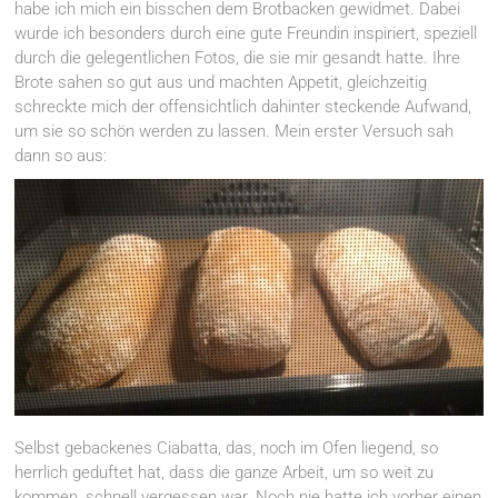
habe ich mich ein bisschen dem Brotbacken gewidmet. Dabei
wurde ich besonders durch eine gute Freundin inspiriert, speziell
durch die gelegentlichen Fotos, die sie mir gesandt hatte. Ihre
Brote sahen so gut aus und machten Appetit, gleichzeitig
schreckte mich der offensichtlich dahinter steckende Aufwand,
um sie so schön werden zu lassen. Mein erster Versuch sah
dann so aus:
Selbst gebackenes Ciabatta, das, noch im Ofen liegend, so
herrlich geduftet hat, dass die ganze Arbeit, um so weit zu
kommen, schnell vergessen war. Noch nie hatte ich vorher einen