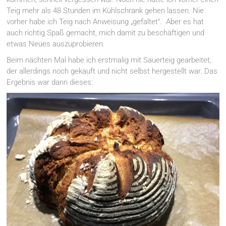
Teig mehr als 48 Stunden im Kühlschrank gehen lassen. Nie
vorher habe ich Teig nach Anweisung „gefaltet“. Aber es hat
auch richtig Spaß gemacht, mich damit zu beschäftigen und
etwas Neues auszuprobieren.
Beim nächten Mal habe ich erstmalig mit Sauerteig gearbeitet,
der allerdings noch gekauft und nicht selbst hergestellt war. Das
Ergebnis war dann dieses: