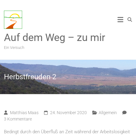
Zum
Inhalt
springen
Auf dem Weg – zu mir
Ein Versuch
Herbstfreuden 2
Matthias Maas
24. November 2020
Allgemein
3 Kommentare
Bedingt durch den Überfluß an Zeit während der Arbeitslosigkeit