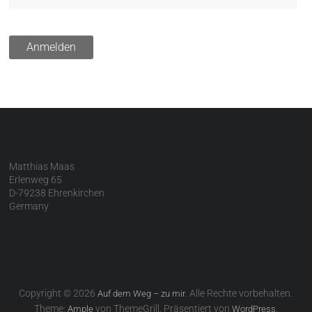
Matthias Maas
Erlenweg 65
D-79238 Ehrenkirchen
Germany
Copyright © 2026
. Alle Rechte vorbehalten.
Auf dem Weg – zu mir
Theme:
von ThemeGrill. Präsentiert von
.
Ample
WordPress