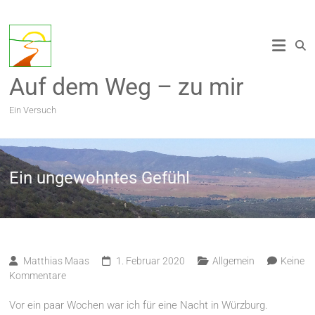
Zum
Inhalt
springen
Auf dem Weg – zu mir
Ein Versuch
Ein ungewohntes Gefühl
Matthias Maas
1. Februar 2020
Allgemein
Keine
Kommentare
Vor ein paar Wochen war ich für eine Nacht in Würzburg.