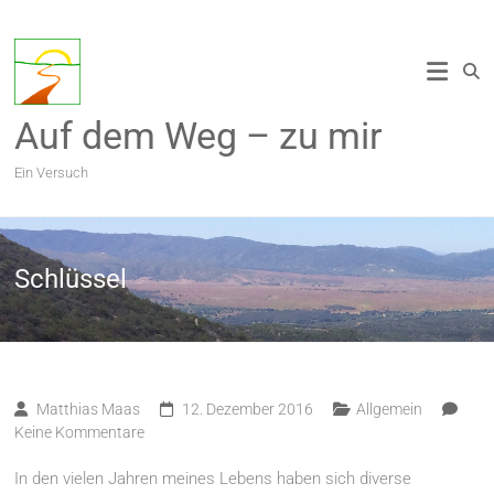
Zum
Inhalt
springen
Auf dem Weg – zu mir
Ein Versuch
Schlüssel
Matthias Maas
12. Dezember 2016
Allgemein
Keine Kommentare
In den vielen Jahren meines Lebens haben sich diverse