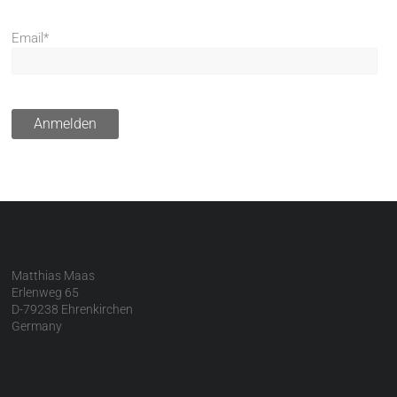
Email*
Matthias Maas
Erlenweg 65
D-79238 Ehrenkirchen
Germany