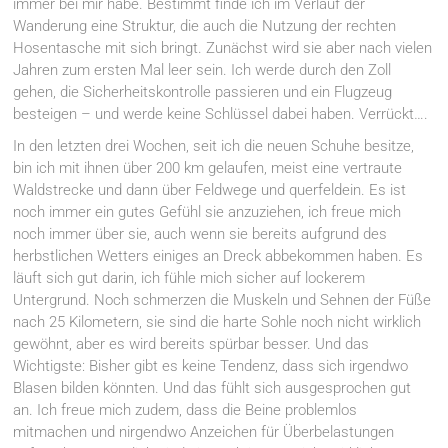
immer bei mir habe. Bestimmt finde ich im Verlauf der
Wanderung eine Struktur, die auch die Nutzung der rechten
Hosentasche mit sich bringt. Zunächst wird sie aber nach vielen
Jahren zum ersten Mal leer sein. Ich werde durch den Zoll
gehen, die Sicherheitskontrolle passieren und ein Flugzeug
besteigen – und werde keine Schlüssel dabei haben. Verrückt….
In den letzten drei Wochen, seit ich die neuen Schuhe besitze,
bin ich mit ihnen über 200 km gelaufen, meist eine vertraute
Waldstrecke und dann über Feldwege und querfeldein. Es ist
noch immer ein gutes Gefühl sie anzuziehen, ich freue mich
noch immer über sie, auch wenn sie bereits aufgrund des
herbstlichen Wetters einiges an Dreck abbekommen haben. Es
läuft sich gut darin, ich fühle mich sicher auf lockerem
Untergrund. Noch schmerzen die Muskeln und Sehnen der Füße
nach 25 Kilometern, sie sind die harte Sohle noch nicht wirklich
gewöhnt, aber es wird bereits spürbar besser. Und das
Wichtigste: Bisher gibt es keine Tendenz, dass sich irgendwo
Blasen bilden könnten. Und das fühlt sich ausgesprochen gut
an. Ich freue mich zudem, dass die Beine problemlos
mitmachen und nirgendwo Anzeichen für Überbelastungen