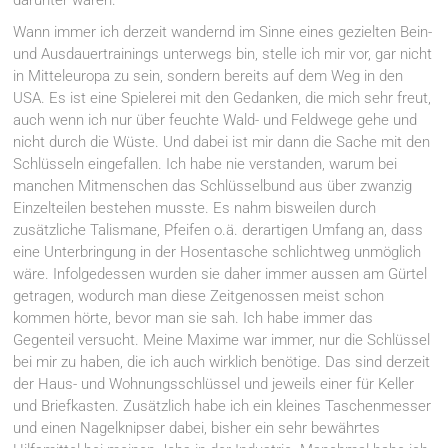
darunter waren.
Wann immer ich derzeit wandernd im Sinne eines gezielten Bein-
und Ausdauertrainings unterwegs bin, stelle ich mir vor, gar nicht
in Mitteleuropa zu sein, sondern bereits auf dem Weg in den
USA. Es ist eine Spielerei mit den Gedanken, die mich sehr freut,
auch wenn ich nur über feuchte Wald- und Feldwege gehe und
nicht durch die Wüste. Und dabei ist mir dann die Sache mit den
Schlüsseln eingefallen. Ich habe nie verstanden, warum bei
manchen Mitmenschen das Schlüsselbund aus über zwanzig
Einzelteilen bestehen musste. Es nahm bisweilen durch
zusätzliche Talismane, Pfeifen o.ä. derartigen Umfang an, dass
eine Unterbringung in der Hosentasche schlichtweg unmöglich
wäre. Infolgedessen wurden sie daher immer aussen am Gürtel
getragen, wodurch man diese Zeitgenossen meist schon
kommen hörte, bevor man sie sah. Ich habe immer das
Gegenteil versucht. Meine Maxime war immer, nur die Schlüssel
bei mir zu haben, die ich auch wirklich benötige. Das sind derzeit
der Haus- und Wohnungsschlüssel und jeweils einer für Keller
und Briefkasten. Zusätzlich habe ich ein kleines Taschenmesser
und einen Nagelknipser dabei, bisher ein sehr bewährtes