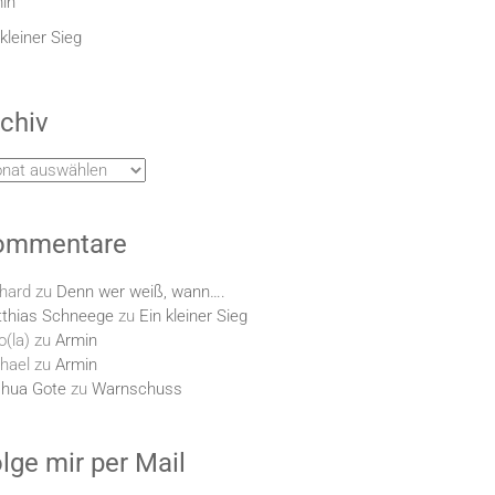
in
 kleiner Sieg
chiv
hiv
ommentare
hard
zu
Denn wer weiß, wann….
thias Schneege
zu
Ein kleiner Sieg
o(la)
zu
Armin
hael
zu
Armin
hua Gote
zu
Warnschuss
lge mir per Mail