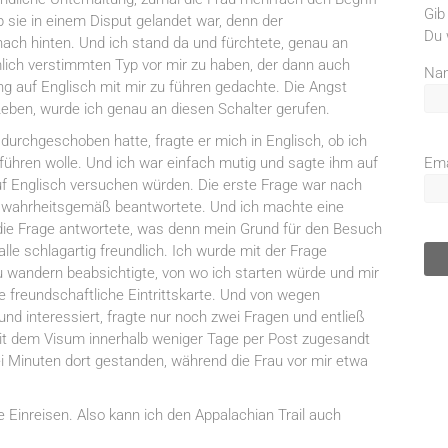
Gib
 sie in einem Disput gelandet war, denn der
Du 
ach hinten. Und ich stand da und fürchtete, genau an
lich verstimmten Typ vor mir zu haben, der dann auch
Na
ng auf Englisch mit mir zu führen gedachte. Die Angst
Leben, wurde ich genau an diesen Schalter gerufen.
urchgeschoben hatte, fragte er mich in Englisch, ob ich
führen wolle. Und ich war einfach mutig und sagte ihm auf
Ema
uf Englisch versuchen würden. Die erste Frage war nach
h wahrheitsgemäß beantwortete. Und ich machte eine
ie Frage antwortete, was denn mein Grund für den Besuch
le schlagartig freundlich. Ich wurde mit der Frage
zu wandern beabsichtigte, von wo ich starten würde und mir
 freundschaftliche Eintrittskarte. Und von wegen
nd interessiert, fragte nur noch zwei Fragen und entließ
it dem Visum innerhalb weniger Tage per Post zugesandt
i Minuten dort gestanden, während die Frau vor mir etwa
e Einreisen. Also kann ich den Appalachian Trail auch