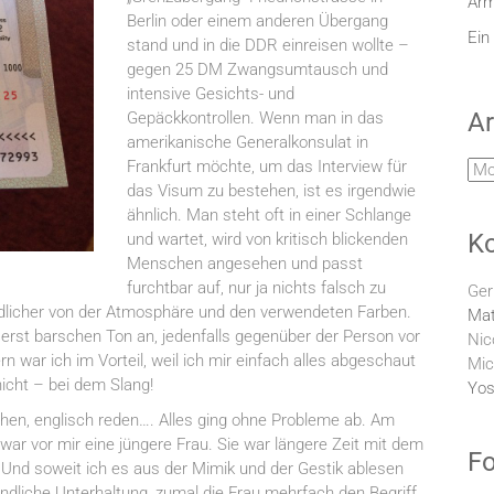
Arm
Berlin oder einem anderen Übergang
Ein
stand und in die DDR einreisen wollte –
gegen 25 DM Zwangsumtausch und
intensive Gesichts- und
Ar
Gepäckkontrollen. Wenn man in das
amerikanische Generalkonsulat in
Frankfurt möchte, um das Interview für
Arc
das Visum zu bestehen, ist es irgendwie
ähnlich. Man steht oft in einer Schlange
K
und wartet, wird von kritisch blickenden
Menschen angesehen und passt
furchtbar auf, nur ja nichts falsch zu
Ger
undlicher von der Atmosphäre und den verwendeten Farben.
Mat
erst barschen Ton an, jedenfalls gegenüber der Person vor
Nic
n war ich im Vorteil, weil ich mir einfach alles abgeschaut
Mic
icht – bei dem Slang!
Yos
hen, englisch reden…. Alles ging ohne Probleme ab. Am
war vor mir eine jüngere Frau. Sie war längere Zeit mit dem
Fo
Und soweit ich es aus der Mimik und der Gestik ablesen
undliche Unterhaltung, zumal die Frau mehrfach den Begriff