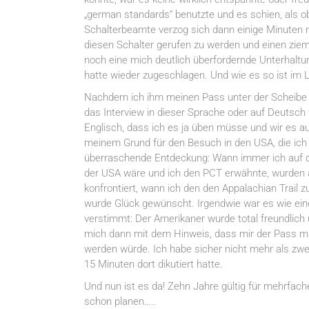
„german standards“ benutzte und es schien, als ob
Schalterbeamte verzog sich dann einige Minuten n
diesen Schalter gerufen zu werden und einen ziem
noch eine mich deutlich überfordernde Unterhaltu
hatte wieder zugeschlagen. Und wie es so ist im 
Nachdem ich ihm meinen Pass unter der Scheibe d
das Interview in dieser Sprache oder auf Deutsch 
Englisch, dass ich es ja üben müsse und wir es a
meinem Grund für den Besuch in den USA, die ic
überraschende Entdeckung: Wann immer ich auf d
der USA wäre und ich den PCT erwähnte, wurden al
konfrontiert, wann ich den den Appalachian Trail 
wurde Glück gewünscht. Irgendwie war es wie eine
verstimmt: Der Amerikaner wurde total freundlich u
mich dann mit dem Hinweis, dass mir der Pass m
werden würde. Ich habe sicher nicht mehr als zwe
15 Minuten dort dikutiert hatte.
Und nun ist es da! Zehn Jahre gültig für mehrfach
schon planen…..