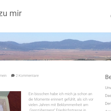
zu mir
emein
2 Kommentare
Be
Unv
Ein bisschen habe ich mich ja schon an
Das
die Momente erinnert gefühlt, als ich vor
Den
vielen Jahren mit Beklommenheit am
„Grenzübergang“ Friedrichstrasse in