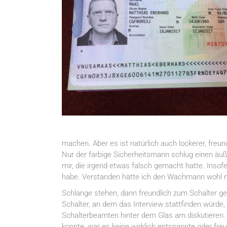
machen. Aber es ist natürlich auch lockerer, fre
Nur der farbige Sicherheitsmann schlug einen äuß
mir, die irgend etwas falsch gemacht hatte. Insofer
habe. Verstanden hätte ich den Wachmann wohl n
Schlange stehen, dann freundlich zum Schalter ge
Schalter, an dem das Interview stattfinden würde, 
Schalterbeamten hinter dem Glas am diskutieren. 
konnte, war es keine wirklich entspannte oder fre