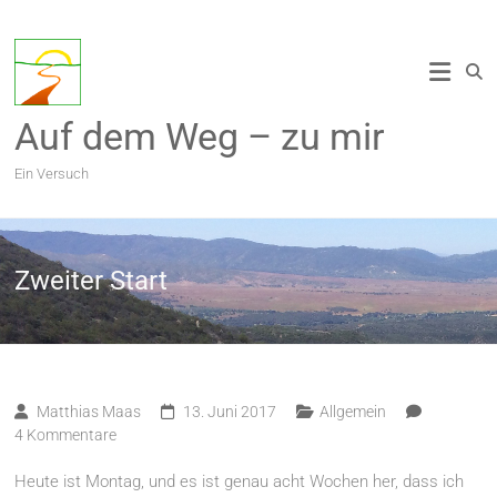
Zum
Inhalt
springen
Auf dem Weg – zu mir
Ein Versuch
Zweiter Start
Matthias Maas
13. Juni 2017
Allgemein
4 Kommentare
Heute ist Montag, und es ist genau acht Wochen her, dass ich