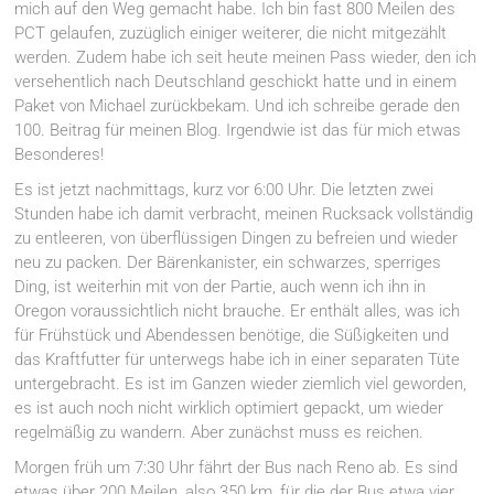
mich auf den Weg gemacht habe. Ich bin fast 800 Meilen des
PCT gelaufen, zuzüglich einiger weiterer, die nicht mitgezählt
werden. Zudem habe ich seit heute meinen Pass wieder, den ich
versehentlich nach Deutschland geschickt hatte und in einem
Paket von Michael zurückbekam. Und ich schreibe gerade den
100. Beitrag für meinen Blog. Irgendwie ist das für mich etwas
Besonderes!
Es ist jetzt nachmittags, kurz vor 6:00 Uhr. Die letzten zwei
Stunden habe ich damit verbracht, meinen Rucksack vollständig
zu entleeren, von überflüssigen Dingen zu befreien und wieder
neu zu packen. Der Bärenkanister, ein schwarzes, sperriges
Ding, ist weiterhin mit von der Partie, auch wenn ich ihn in
Oregon voraussichtlich nicht brauche. Er enthält alles, was ich
für Frühstück und Abendessen benötige, die Süßigkeiten und
das Kraftfutter für unterwegs habe ich in einer separaten Tüte
untergebracht. Es ist im Ganzen wieder ziemlich viel geworden,
es ist auch noch nicht wirklich optimiert gepackt, um wieder
regelmäßig zu wandern. Aber zunächst muss es reichen.
Morgen früh um 7:30 Uhr fährt der Bus nach Reno ab. Es sind
etwas über 200 Meilen, also 350 km, für die der Bus etwa vier