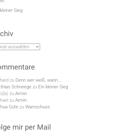
in
 kleiner Sieg
chiv
hiv
ommentare
hard
zu
Denn wer weiß, wann….
thias Schneege
zu
Ein kleiner Sieg
o(la)
zu
Armin
hael
zu
Armin
hua Gote
zu
Warnschuss
lge mir per Mail