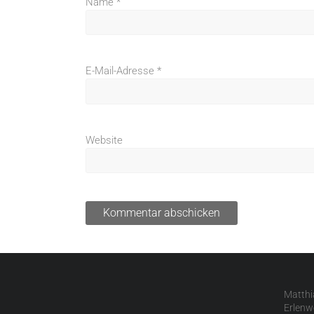
Name
*
E-Mail-Adresse
*
Website
Matthi
Erlenw