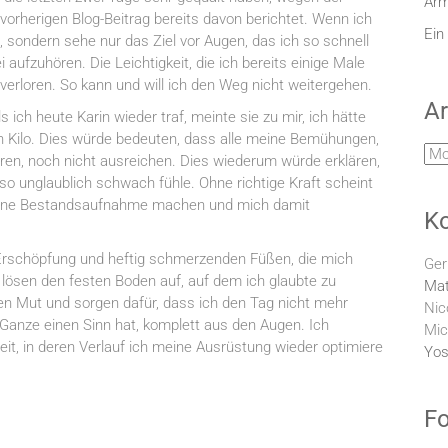
Arm
rherigen Blog-Beitrag bereits davon berichtet. Wenn ich
Ein
 sondern sehe nur das Ziel vor Augen, das ich so schnell
aufzuhören. Die Leichtigkeit, die ich bereits einige Male
erloren. So kann und will ich den Weg nicht weitergehen.
Ar
 ich heute Karin wieder traf, meinte sie zu mir, ich hätte
 Kilo. Dies würde bedeuten, dass alle meine Bemühungen,
Arc
ähren, noch nicht ausreichen. Dies wiederum würde erklären,
 unglaublich schwach fühle. Ohne richtige Kraft scheint
 eine Bestandsaufnahme machen und mich damit
K
, Erschöpfung und heftig schmerzenden Füßen, die mich
Ger
 lösen den festen Boden auf, auf dem ich glaubte zu
Mat
nen Mut und sorgen dafür, dass ich den Tag nicht mehr
Nic
 Ganze einen Sinn hat, komplett aus den Augen. Ich
Mic
eit, in deren Verlauf ich meine Ausrüstung wieder optimiere
Yos
Fo