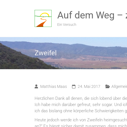
Zum
Inhalt
Auf dem Weg – 
springen
Ein Versuch
Zweifel
Matthias Maas
24. Mai 2017
Allgemei
Herzlichen Dank all denen, die sich lobend über di
Ich habe mich darüber gefreut, sehr sogar. Und ich
ich das bislang ohne körperliche Schwierigkeiten 
Heute jedoch werde ich von Zweifeln heimgesucht.
an?“ Es hängt sicher damit zusammen, dass mich 