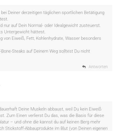
 bei Deiner derzeitigen täglichen sportlichen Betätigung
test.
d nur auf Dein Normal- oder Idealgewicht zusteuerst.
ts Untergewicht hättest.
ng von Eiweiß, Fett, Kohlenhydrate, Wasser besonders
 T-Bone-Steaks auf Deinem Weg solltest Du nicht
Antworten
r
 dauerhaft Deine Muskeln abbaust, weil Du kein Eiweiß
t. Zum Einen verlierst Du das, was die Basis für diese
ulatur – und ohne die kannst du auf keinen Berg mehr
h Stickstoff-Abbauprodukte im Blut (von Deinen eigenen