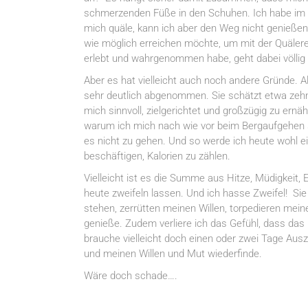
schmerzenden Füße in den Schuhen. Ich habe im vo
mich quäle, kann ich aber den Weg nicht genießen,
wie möglich erreichen möchte, um mit der Quälerei 
erlebt und wahrgenommen habe, geht dabei völlig v
Aber es hat vielleicht auch noch andere Gründe. Als
sehr deutlich abgenommen. Sie schätzt etwa zehn
mich sinnvoll, zielgerichtet und großzügig zu ern
warum ich mich nach wie vor beim Bergaufgehen so
es nicht zu gehen. Und so werde ich heute wohl
beschäftigen, Kalorien zu zählen.
Vielleicht ist es die Summe aus Hitze, Müdigkeit
heute zweifeln lassen. Und ich hasse Zweifel! Sie
stehen, zerrütten meinen Willen, torpedieren mei
genieße. Zudem verliere ich das Gefühl, dass das
brauche vielleicht doch einen oder zwei Tage Ausz
und meinen Willen und Mut wiederfinde.
Wäre doch schade….