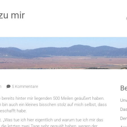
zu mir
n
5 Kommentare
Be
e bereits hinter mir liegenden 500 Meilen geäußert haben.
Unv
 bin auch ein kleines bisschen stolz auf mich selbst, dass
Das
geschafft habe.
Den
 „Was tue ich hier eigentlich und warum tue ich mir das
die letzten zwei Tage sehr gequält haben, wegen der