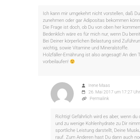
Ich kann mir umgekehrt nicht vorstellen, daß Du
zunehmen oder gar Adipositas bekommen könn
Die Frage ist doch, ob Du von oben her kommen
Bedenklich wäre es für mich nur, wenn Du berei
Bei Deiner körperlichen Belastung sind Zuführu
wichtig, sowie Vitamine und Mineralstoffe.
Holzfäller-Ernährung ist also angesagt! An den
vorbeilaufen!
Irene Maas
26. Mai 2017 um 17:27 Uh
Permalink
Richtig! Gefährlich wird es aber, wenn du
und zu wenige Kohlenhydrate zu Dir nimms
sportliche Leistung darstellt, Deine Musk
rauf. Zum Anderen hast Du dann auch noc