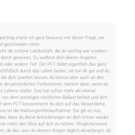
eintrag starte ich ganz bewusst mit dieser Frage, sie
al geschrieben steht.
ht die schöne Landschaft, die dir wichtig war sondern
 damit gewesen. Du wolltest dich deinen Ängsten
in oder andere Tief. Der PCT bildet eigentlich das ganz
ichtfüßich durch das Leben laufen, sie tun dir gut und du
, die dich zweifeln lassen, du kannst aber auch an den
 für din persönliches Fortkommen, nämich dann, wenn du
s Lebens stellst. Das hat schon mehr als einmal
T von dem unnötigen sächlichen Ballast befreit und dich
uf dem PCT konzentrierst du dich auf das Wesentliche,
se ist die Nahrungsmittelaufnahme. Die gilt es nun,
be, dass du deine Anforderungen an dich immer wieder
mer mehr, den Blick auf dich zu richten. Möglicherweise
n, ob das, was du deinem Körper täglich abverlangst, ob