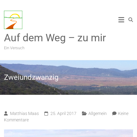
Zum
Inhalt
springen
Auf dem Weg – zu mir
Ein Versuch
Zweiundzwanzig
Matthias Maas
25. April 2017
Allgemein
Keine
Kommentare