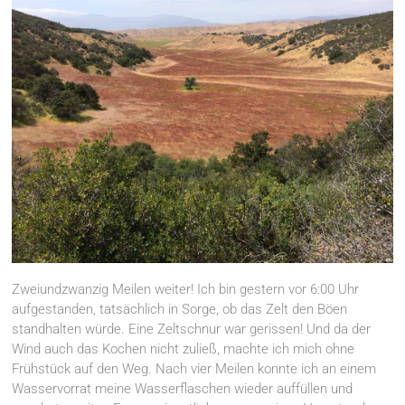
Zweiundzwanzig Meilen weiter! Ich bin gestern vor 6:00 Uhr
aufgestanden, tatsächlich in Sorge, ob das Zelt den Böen
standhalten würde. Eine Zeltschnur war gerissen! Und da der
Wind auch das Kochen nicht zuließ, machte ich mich ohne
Frühstück auf den Weg. Nach vier Meilen konnte ich an einem
Wasservorrat meine Wasserflaschen wieder auffüllen und