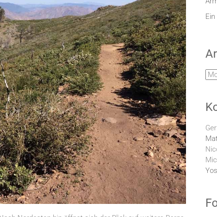
Arm
Ein
Ar
Arc
K
Ger
Mat
Nic
Mic
Yos
Fo