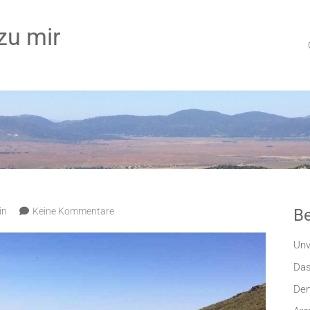
zu mir
in
Keine Kommentare
Be
Unv
Das
Den