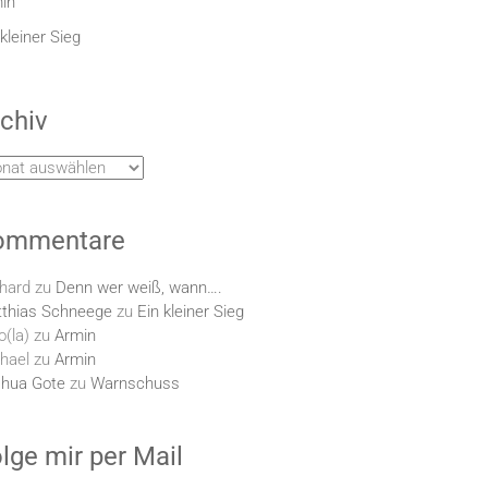
in
 kleiner Sieg
chiv
hiv
ommentare
hard
zu
Denn wer weiß, wann….
thias Schneege
zu
Ein kleiner Sieg
o(la)
zu
Armin
hael
zu
Armin
hua Gote
zu
Warnschuss
lge mir per Mail