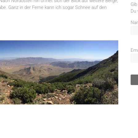
Nach Nordosten hin öffnet sich der Blick auf weitere Berge,
Gib
abe. Ganz in der Ferne kann ich sogar Schnee auf den
Du 
Na
Ema