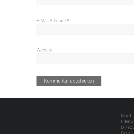
E-Mail-Adresse
*
Website
Matthi
Erlenw
D-7923
Germa